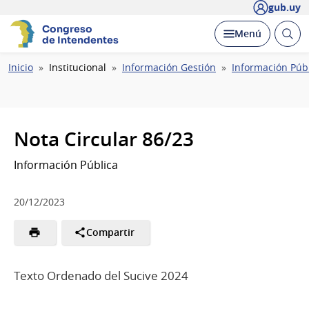
gub.uy
Congreso
Abrir
Desplegar
Menú
de Intendentes
busc
Ruta
Inicio
Institucional
Información Gestión
Información Púb
de
navegación
Nota Circular 86/23
Información Pública
20/12/2023
Compartir
Texto Ordenado del Sucive 2024