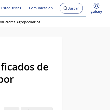
 Estadísticas
Comunicación
Buscar
Abrir
Desplegar
gub.uy
buscador
menú
y
de
roductores Agropecuarios
ificados de
por