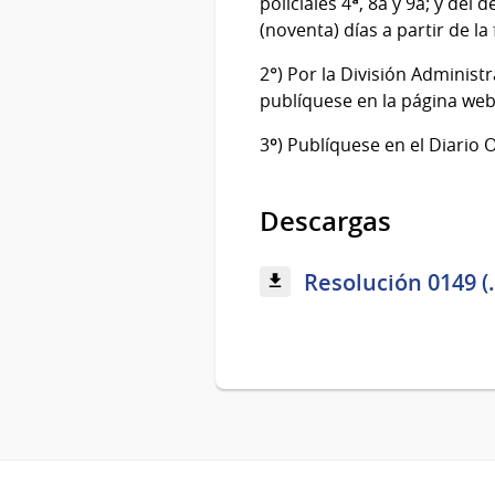
policiales 4ª, 8a y 9a; y del
(noventa) días a partir de l
2°) Por la División Adminis
publíquese en la página web
3º) Publíquese en el Diario O
Descargas
Resolución 0149 (.