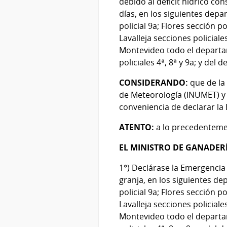
debido al déficit hídrico co
días, en los siguientes dep
policial 9a; Flores sección pol
Lavalleja secciones policiale
Montevideo todo el departame
policiales 4ª, 8ª y 9a; y del
CONSIDERANDO:
que de la 
de Meteorología (INUMET) y 
conveniencia de declarar l
ATENTO:
a lo precedentemen
EL MINISTRO DE GANADERÍ
1°) Declárase la Emergencia 
granja, en los siguientes d
policial 9a; Flores sección pol
Lavalleja secciones policiale
Montevideo todo el departame