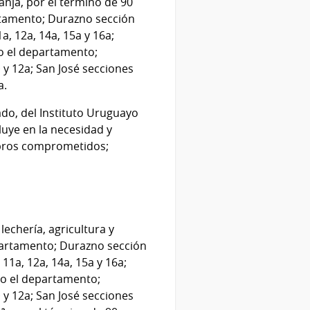
ranja, por el término de 90
artamento; Durazno sección
11a, 12a, 14a, 15a y 16a;
odo el departamento;
 y 12a; San José secciones
a.
ado, del Instituto Uruguayo
uye en la necesidad y
rubros comprometidos;
lechería, agricultura y
epartamento; Durazno sección
, 11a, 12a, 14a, 15a y 16a;
odo el departamento;
 y 12a; San José secciones