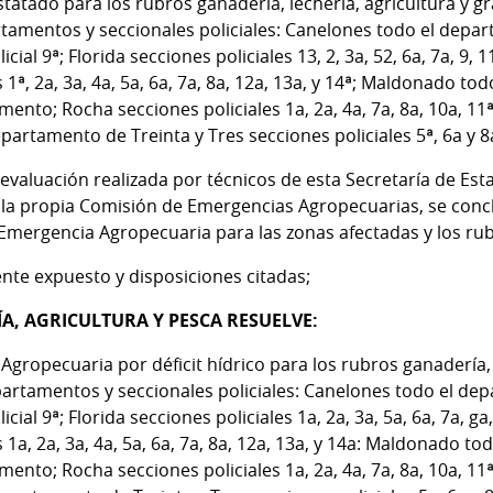
nstatado para los rubros ganadería, lechería, agricultura y g
artamentos y seccionales policiales: Canelones todo el dep
icial 9ª; Florida secciones policiales 13, 2, 3a, 52, 6a, 7a, 9, 
s 1ª, 2a, 3a, 4a, 5a, 6a, 7a, 8a, 12a, 13a, y 14ª; Maldonado t
nto; Rocha secciones policiales 1a, 2a, 4a, 7a, 8a, 10a, 11ª
 departamento de Treinta y Tres secciones policiales 5ª, 6a y 8
evaluación realizada por técnicos de esta Secretaría de Est
la propia Comisión de Emergencias Agropecuarias, se concl
a Emergencia Agropecuaria para las zonas afectadas y los 
te expuesto y disposiciones citadas;
A, AGRICULTURA Y PESCA RESUELVE:
Agropecuaria por déficit hídrico para los rubros ganadería, 
epartamentos y seccionales policiales: Canelones todo el d
icial 9ª; Florida secciones policiales 1a, 2a, 3a, 5a, 6a, 7a, ga
s 1a, 2a, 3a, 4a, 5a, 6a, 7a, 8a, 12a, 13a, y 14a: Maldonado t
nto; Rocha secciones policiales 1a, 2a, 4a, 7a, 8a, 10a, 11ª