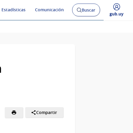
 Estadísticas
Comunicación
Buscar
Abrir
Desplegar
gub.uy
buscador
menú
y
de
n
Compartir