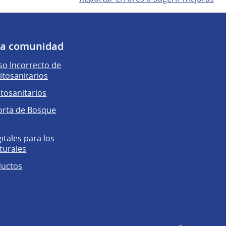
 la comunidad
o Incorrecto de
itosanitarios
itosanitarios
orta de Bosque
gitales para los
turales
ductos
s