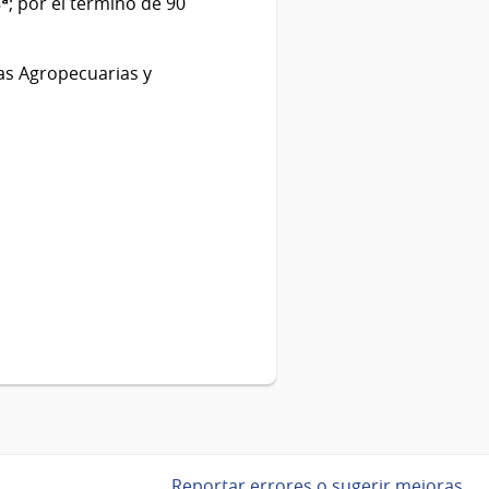
8ª; por el término de 90
as Agropecuarias y
Reportar errores o sugerir mejoras