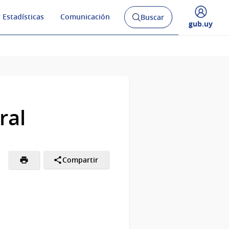
 Estadísticas
Comunicación
Buscar
Abrir
Desplegar
gub.uy
buscador
menú
y
de
ral
Compartir