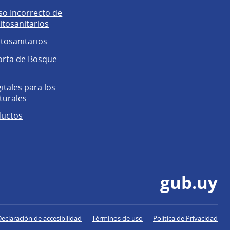
o Incorrecto de
itosanitarios
itosanitarios
orta de Bosque
gitales para los
turales
ductos
s
gub.uy
Declaración de accesibilidad
Términos de uso
Política de Privacidad