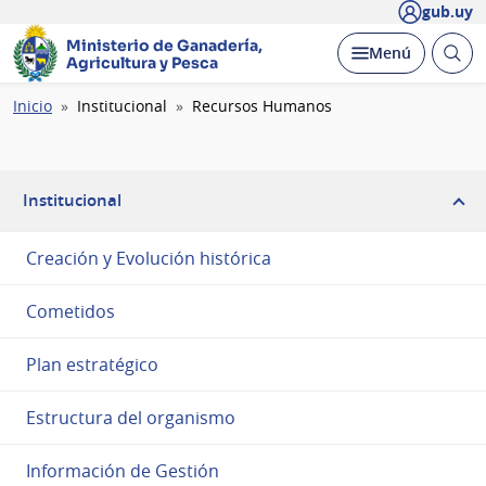
gub.uy
Ministerio de Ganadería,
Abrir
Desplegar
Menú
Agricultura y Pesca
busc
Ruta
Inicio
Institucional
Recursos Humanos
de
navegación
Institucional
Creación y Evolución histórica
Cometidos
Plan estratégico
Estructura del organismo
Información de Gestión