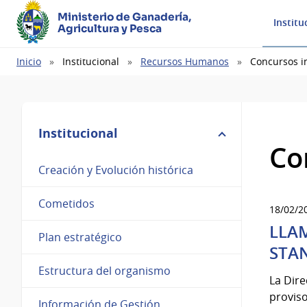
Ministerio de Ganadería,
Institu
Agricultura y Pesca
Ruta
Inicio
Institucional
Recursos Humanos
Concursos i
de
navegación
Institucional
Co
Creación y Evolución histórica
Cometidos
18/02/2
LLAM
Plan estratégico
STAN
Estructura del organismo
La Dir
proviso
Información de Gestión