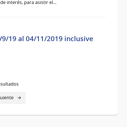
 interés, para asistir el...
/9/19 al 04/11/2019 inclusive
esultados
guiente
guiente
gina