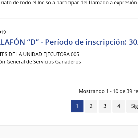
riato de todo el Inciso a participar del Llamado a expresión de
019
LAFÓN “D” - Período de inscripción: 30
ES DE LA UNIDAD EJECUTORA 005
ión General de Servicios Ganaderos
Mostrando 1 - 10 de 39 r
Página
1
Página
2
Página
3
Página
4
Si
Si
actual
pá