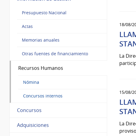
Presupuesto Nacional
18/08/2
Actas
LLAM
Memorias anuales
STA
Otras fuentes de financiamiento
La Dire
partici
Recursos Humanos
Nómina
15/08/2
Concursos internos
LLAM
STA
Concursos
La Dir
Adquisiciones
proviso