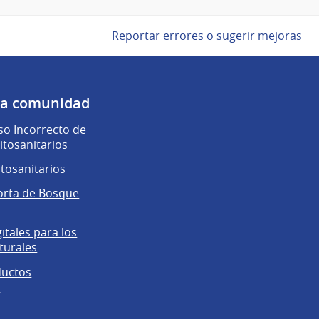
Reportar errores o sugerir mejoras
 la comunidad
o Incorrecto de
itosanitarios
itosanitarios
orta de Bosque
gitales para los
turales
ductos
s