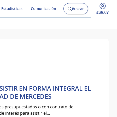
 Estadísticas
Comunicación
Buscar
Abrir
Desplegar
gub.uy
buscador
menú
y
de
SISTIR EN FORMA INTEGRAL EL
DAD DE MERCEDES
ios presupuestados o con contrato de
 interés para asistir el...