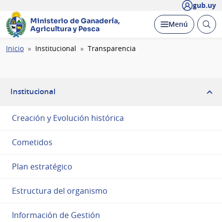
gub.uy
Ministerio de Ganadería,
Abrir
Desplegar
Menú
Agricultura y Pesca
busc
Ruta
Inicio
Institucional
Transparencia
de
navegación
Institucional
Creación y Evolución histórica
Cometidos
Plan estratégico
Estructura del organismo
Información de Gestión