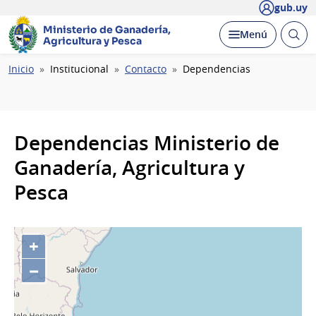
gub.uy
Ministerio de Ganadería,
Abrir
Desplegar
Menú
Agricultura y Pesca
busc
Ruta
Inicio
Institucional
Contacto
Dependencias
de
navegación
Dependencias Ministerio de
Ganadería, Agricultura y
Pesca
+
−