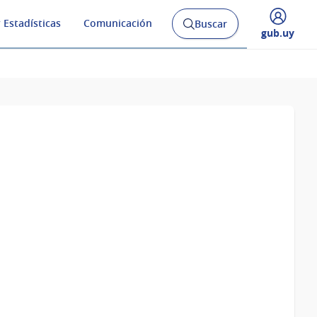
 Estadísticas
Comunicación
Buscar
Abrir
Desplegar
gub.uy
buscador
menú
y
de