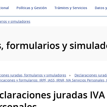
cional
Políticas y Gestión
Trámites y Servicios
Datos y
arios y simuladores
, formularios y simulad
ciones juradas, formularios y simuladores
Declaraciones jurad
icaciones y formularios: IRPF, IASS, IRNR, IVA Servicios Personales,
claraciones juradas IVA 
rsonales