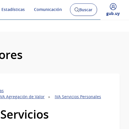
 Estadísticas
Comunicación
Buscar
Abrir
Desplegar
gub.uy
buscador
menú
y
de
ores
as
 IVA Agregación de Valor
IVA Servicios Personales
Servicios