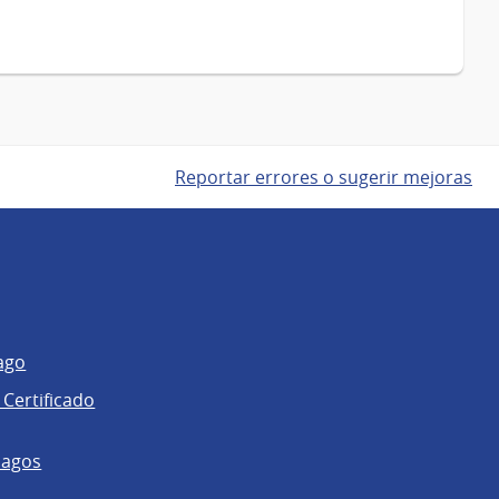
Reportar errores o sugerir mejoras
ago
 Certificado
pagos