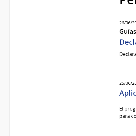
26/06/2
Guía
Decl
Declara
25/06/2
Apli
El prog
para c