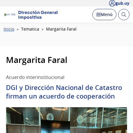
gub.uy
Dirección General
Abrir
Desplegar
Menú
Impositiva
busc
Ruta
Inicio
Tematica
Margarita Faral
de
navegación
Margarita Faral
Acuerdo interinstitucional
DGI y Dirección Nacional de Catastro
firman un acuerdo de cooperación