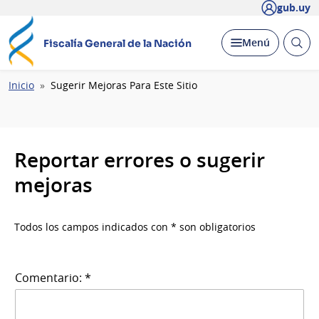
gub.uy
Abrir
Desplegar
Menú
Fiscalía General de la Nación
busc
Ruta
Inicio
Sugerir Mejoras Para Este Sitio
de
navegación
Reportar errores o sugerir
mejoras
Todos los campos indicados con * son obligatorios
Comentario: *