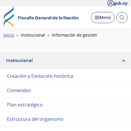
gub.uy
Abrir
Desplegar
Menú
Fiscalía General de la Nación
busc
Ruta
Inicio
Institucional
Información de gestión
de
navegación
Institucional
Creación y Evolución histórica
Cometidos
Plan estratégico
Estructura del organismo