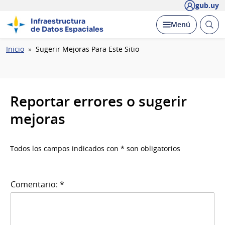
gub.uy
Infraestructura
Abrir
Desplegar
Menú
de Datos Espaciales
busc
Ruta
Inicio
Sugerir Mejoras Para Este Sitio
de
navegación
Reportar errores o sugerir
mejoras
Todos los campos indicados con * son obligatorios
Comentario: *