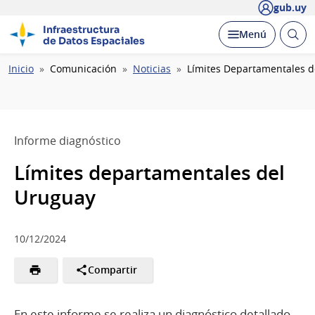
gub.uy
Infraestructura
Abrir
Desplegar
Menú
de Datos Espaciales
busc
Ruta
Inicio
Comunicación
Noticias
Límites Departamentales d
de
navegación
Informe diagnóstico
Límites departamentales del
Uruguay
10/12/2024
Compartir
En este informe se realiza un diagnóstico detallado