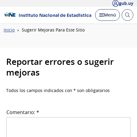
gub.uy
Abrir
Desplegar
Menú
Instituto Nacional de Estadística
busc
Ruta
Inicio
Sugerir Mejoras Para Este Sitio
de
navegación
Reportar errores o sugerir
mejoras
Todos los campos indicados con * son obligatorios
Comentario: *