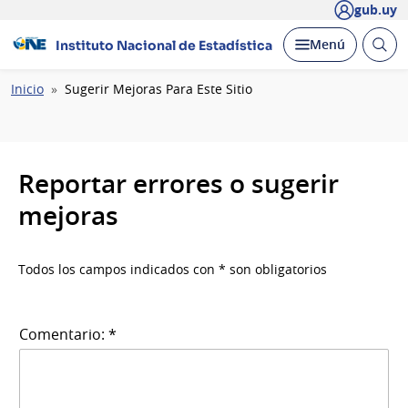
gub.uy
Abrir
Desplegar
Menú
Instituto Nacional de Estadística
busc
Ruta
Inicio
Sugerir Mejoras Para Este Sitio
de
navegación
Reportar errores o sugerir
mejoras
Todos los campos indicados con * son obligatorios
Comentario: *