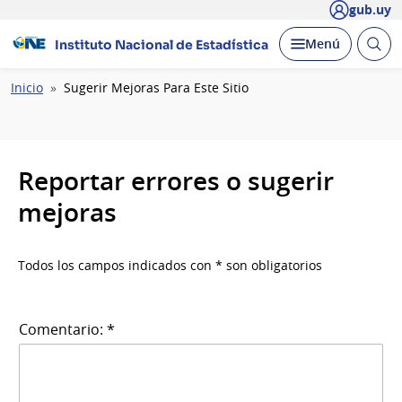
gub.uy
Abrir
Desplegar
Menú
Instituto Nacional de Estadística
busc
Ruta
Inicio
Sugerir Mejoras Para Este Sitio
de
navegación
Reportar errores o sugerir
mejoras
Todos los campos indicados con * son obligatorios
Comentario: *