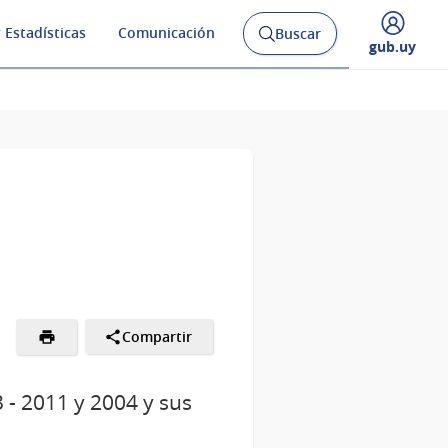
 Estadísticas
Comunicación
Buscar
Abrir
Desplegar
gub.uy
buscador
menú
y
de
Compartir
 - 2011 y 2004 y sus