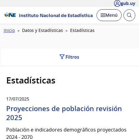
gub.uy
Abrir
Desplegar
Menú
Instituto Nacional de Estadística
busc
Ruta
Inicio
Datos y Estadísticas
Estadísticas
de
navegación
Filtros
Estadísticas
17/07/2025
Proyecciones de población revisión
2025
Población e indicadores demográficos proyectados
2024 - 2070