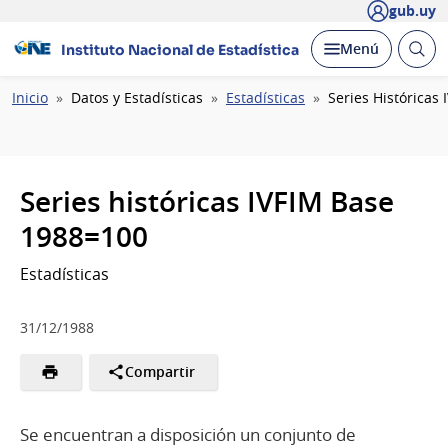
gub.uy
Abrir
Desplegar
Menú
Instituto Nacional de Estadística
busc
Ruta
Inicio
Datos y Estadísticas
Estadísticas
Series Históricas
de
navegación
Series históricas IVFIM Base
1988=100
Estadísticas
31/12/1988
Compartir
Se encuentran a disposición un conjunto de