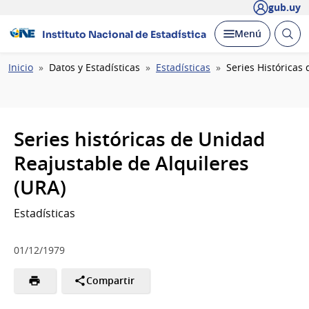
gub.uy
Abrir
Desplegar
Menú
Instituto Nacional de Estadística
busc
Ruta
Inicio
Datos y Estadísticas
Estadísticas
Series Históricas
de
navegación
Series históricas de Unidad
Reajustable de Alquileres
(URA)
Estadísticas
01/12/1979
Compartir