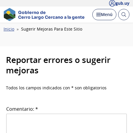
gub.uy
Gobierno de
Abrir
Desplegar
Menú
Cerro Largo
Cercano a la gente
busc
Ruta
Inicio
Sugerir Mejoras Para Este Sitio
de
navegación
Reportar errores o sugerir
mejoras
Todos los campos indicados con * son obligatorios
Comentario: *