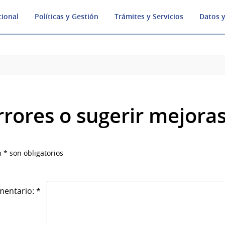
cional
Políticas y Gestión
Trámites y Servicios
Datos y
rrores o sugerir mejora
 * son obligatorios
entario: *