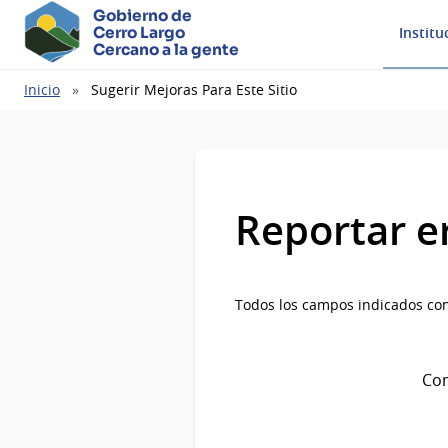
Gobierno de
Cerro Largo
Institu
Cercano a la gente
Ruta
Inicio
Sugerir Mejoras Para Este Sitio
de
navegación
Reportar e
Todos los campos indicados con
Com