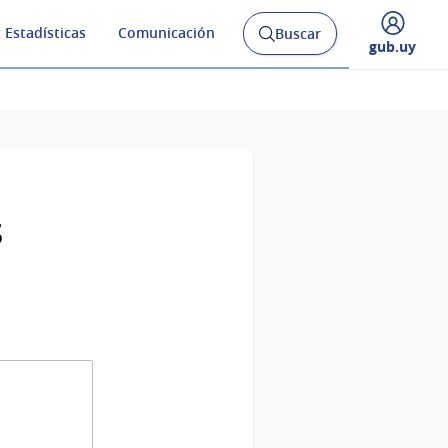
 Estadísticas
Comunicación
Buscar
Abrir
Desplegar
gub.uy
buscador
menú
y
de
s