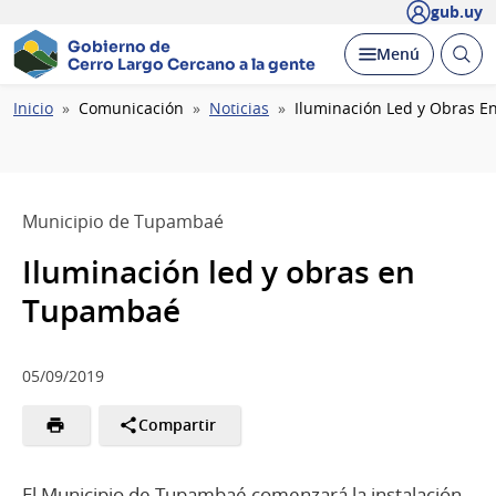
gub.uy
Gobierno de
Abrir
Desplegar
Menú
Cerro Largo
Cercano a la gente
busc
Ruta
Inicio
Comunicación
Noticias
Iluminación Led y Obras 
de
navegación
Municipio de Tupambaé
Iluminación led y obras en
Tupambaé
05/09/2019
Compartir
El Municipio de Tupambaé comenzará la instalación