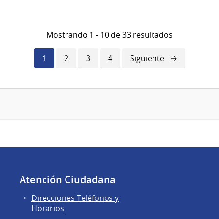
Mostrando 1 - 10 de 33 resultados
Página
1
Página
2
Página
3
Página
4
Siguiente
Siguiente
actual
página
Atención Ciudadana
Direcciones Teléfonos y
Horarios