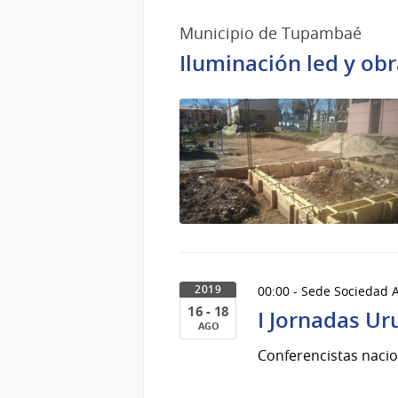
Municipio de Tupambaé
Iluminación led y o
00:00 - Sede Sociedad 
2019
16 - 18
I Jornadas U
AGO
16
Conferencistas nacio
al
18