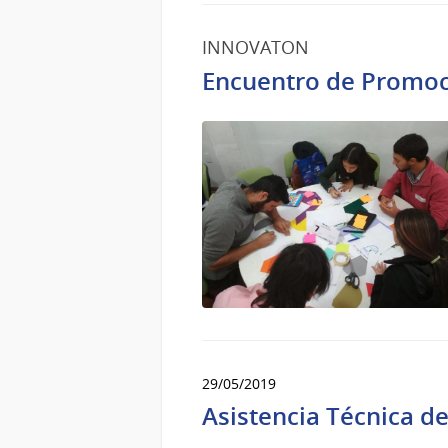
de
Ago
INNOVATON
del
Encuentro de Promoc
2019
29/05/2019
Asistencia Técnica d