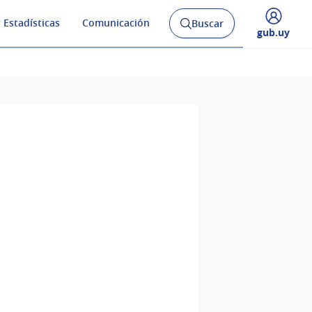
 Estadísticas
Comunicación
Buscar
Abrir
Desplegar
gub.uy
buscador
menú
y
de