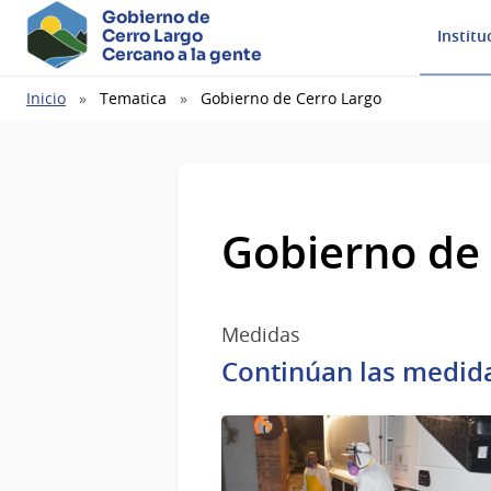
Gobierno de
Cerro Largo
Institu
Cercano a la gente
Ruta
Inicio
Tematica
Gobierno de Cerro Largo
de
navegación
Gobierno de 
Medidas
Continúan las medid