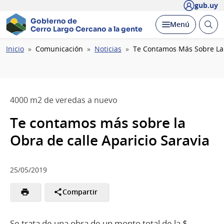
gub.uy
Gobierno de
Abrir
Desplegar
Menú
Cerro Largo
Cercano a la gente
busc
Ruta
Inicio
Comunicación
Noticias
Te Contamos Más Sobre La 
de
navegación
4000 m2 de veredas a nuevo
Te contamos más sobre la
Obra de calle Aparicio Saravia
25/05/2019
Compartir
Se trata de una obra de un monto total de la $