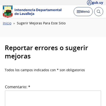
gub.uy
Intendencia Departamental
Abrir
Desplegar
Menú
de Lavalleja
busc
Ruta
Inicio
Sugerir Mejoras Para Este Sitio
de
navegación
Reportar errores o sugerir
mejoras
Todos los campos indicados con * son obligatorios
Comentario: *