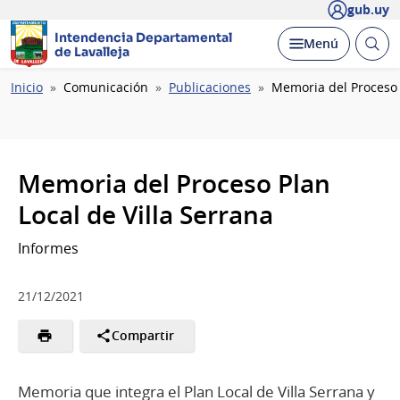
gub.uy
Intendencia Departamental
Abrir
Desplegar
Menú
de Lavalleja
busc
Ruta
Inicio
Comunicación
Publicaciones
Memoria del Proceso P
de
navegación
Memoria del Proceso Plan
Local de Villa Serrana
Informes
21/12/2021
Compartir
Memoria que integra el Plan Local de Villa Serrana y