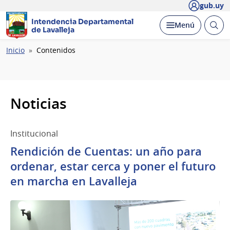
gub.uy
Intendencia Departamental
Abrir
Desplegar
Menú
de Lavalleja
busc
Ruta
Inicio
Contenidos
de
navegación
Noticias
Institucional
Rendición de Cuentas: un año para
ordenar, estar cerca y poner el futuro
en marcha en Lavalleja