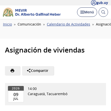
gub.uy
MEVIR
Abrir
Desplegar
Menú
Dr. Alberto Gallinal Heber
busc
Ruta
Inicio
Comunicación
Calendario de Actividades
Asignaci
de
navegación
Asignación de viviendas
Compartir
14:00
2026
09
Caraguatá, Tacuarembó
JUL
09