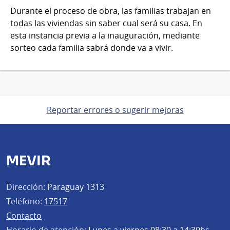
de
Durante el proceso de obra, las familias trabajan en
Jul
todas las viviendas sin saber cual será su casa. En
del
esta instancia previa a la inauguración, mediante
2026
sorteo cada familia sabrá donde va a vivir.
Reportar errores o sugerir mejoras
MEVIR
Dirección:
Paraguay 1313
Teléfono:
17517
Contacto