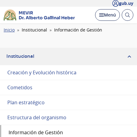
gub.uy
MEVIR
Abrir
Desplegar
Menú
Dr. Alberto Gallinal Heber
busc
Ruta
Inicio
Institucional
Información de Gestión
de
navegación
Institucional
Creación y Evolución histórica
Cometidos
Plan estratégico
Estructura del organismo
Información de Gestión