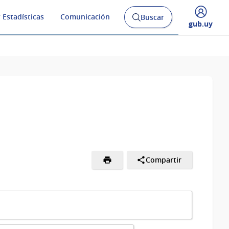
 Estadísticas
Comunicación
Buscar
Abrir
Desplegar
gub.uy
buscador
menú
y
de
Compartir