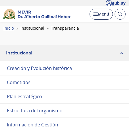
gub.uy
MEVIR
Abrir
Desplegar
Menú
Dr. Alberto Gallinal Heber
busc
Ruta
Inicio
Institucional
Transparencia
de
navegación
Institucional
Creación y Evolución histórica
Cometidos
Plan estratégico
Estructura del organismo
Información de Gestión