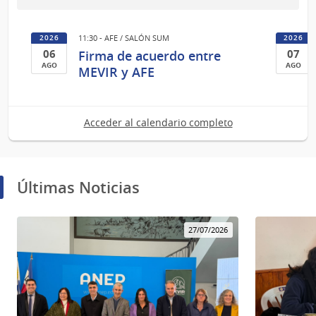
al
06
11:30 - AFE / SALÓN SUM
2026
2026
de
06
07
Firma de acuerdo entre
Ago
AGO
AGO
MEVIR y AFE
del
06
07
2026
de
de
Ago
Ago
Acceder al calendario completo
del
del
2026
2026
Últimas Noticias
27/07/2026