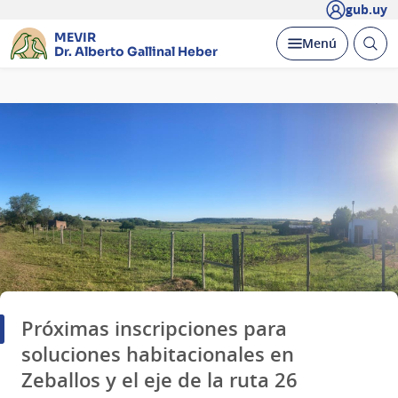
gub.uy
MEVIR
Abrir
Desplegar
Menú
Dr. Alberto Gallinal Heber
busc
Página
principal
Próximas inscripciones para
soluciones habitacionales en
Zeballos y el eje de la ruta 26