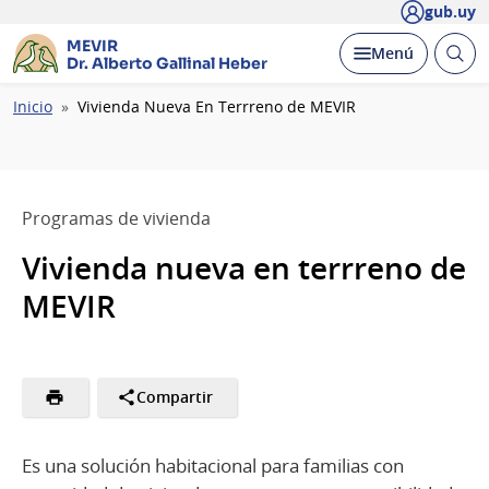
gub.uy
MEVIR
Abrir
Desplegar
Menú
Dr. Alberto Gallinal Heber
busc
Ruta
Inicio
Vivienda Nueva En Terrreno de MEVIR
de
navegación
Programas de vivienda
Vivienda nueva en terrreno de
MEVIR
Compartir
Es una solución habitacional para familias con