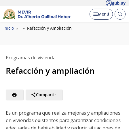
gub.uy
MEVIR
Abrir
Desplegar
Menú
Dr. Alberto Gallinal Heber
busc
Ruta
Inicio
Refacción y Ampliación
de
navegación
Programas de vivienda
Refacción y ampliación
Compartir
Es un programa que realiza mejoras y ampliaciones
en viviendas existentes para garantizar condiciones
adecuadas de habitabilidad y reducir situaciones de