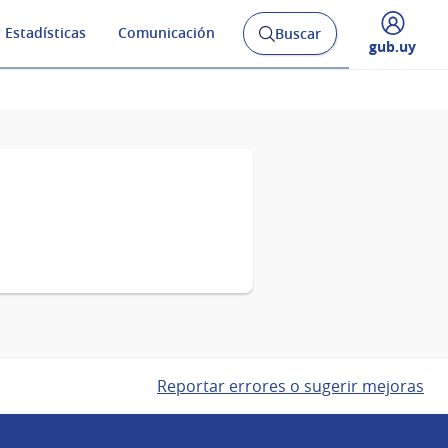
 Estadísticas
Comunicación
Buscar
Abrir
Desplegar
gub.uy
buscador
menú
y
de
Reportar errores o sugerir mejoras