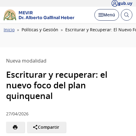
gub.uy
MEVIR
Abrir
Desplegar
Menú
Dr. Alberto Gallinal Heber
busc
Ruta
Inicio
Políticas y Gestión
Escriturar y Recuperar: El Nuevo 
de
navegación
Nueva modalidad
Escriturar y recuperar: el
nuevo foco del plan
quinquenal
27/04/2026
Compartir