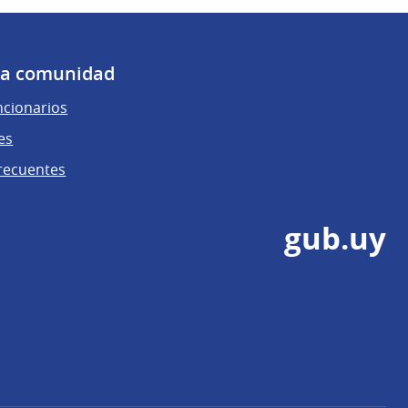
 la comunidad
ncionarios
es
recuentes
gub.uy