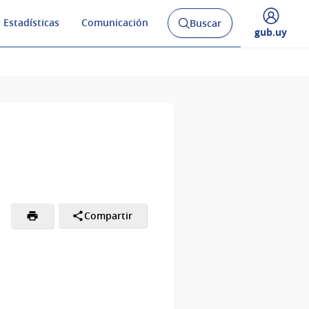
 Estadísticas
Comunicación
Buscar
Abrir
Desplegar
gub.uy
buscador
menú
y
de
Compartir