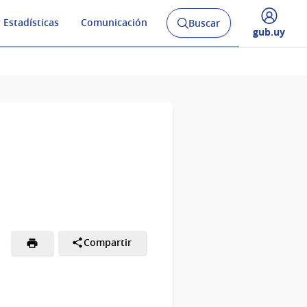
 Estadísticas
Comunicación
Buscar
Abrir
Desplegar
gub.uy
buscador
menú
y
de
Compartir