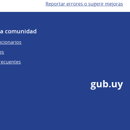
Reportar errores o sugerir mejoras
 la comunidad
ncionarios
es
recuentes
gub.uy