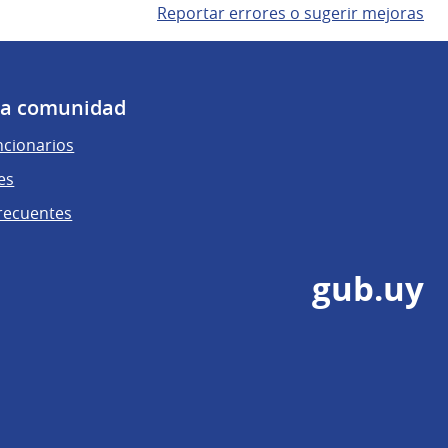
Reportar errores o sugerir mejoras
 la comunidad
ncionarios
es
recuentes
gub.uy