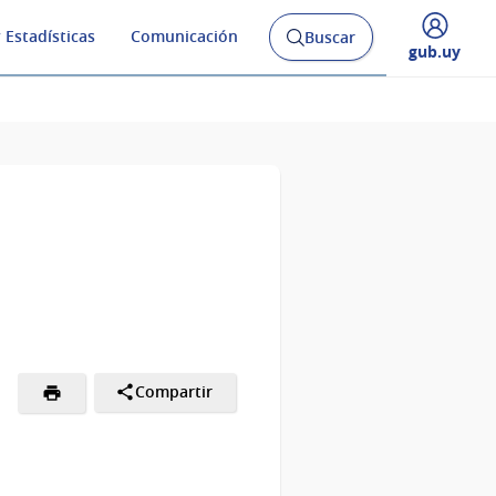
 Estadísticas
Comunicación
Buscar
Abrir
Desplegar
gub.uy
buscador
menú
y
de
Compartir