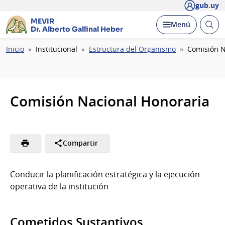
gub.uy
MEVIR
Abrir
Desplegar
Menú
Dr. Alberto Gallinal Heber
busc
Ruta
Inicio
Institucional
Estructura del Organismo
Comisión N
de
navegación
Comisión Nacional Honoraria
Compartir
Conducir la planificación estratégica y la ejecución
operativa de la institución
Cometidos Sustantivos