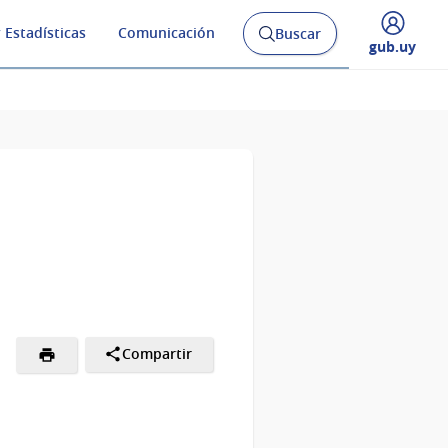
 Estadísticas
Comunicación
Buscar
Abrir
Desplegar
gub.uy
buscador
menú
y
de
Compartir