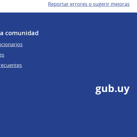
Reportar errores o sugerir mejoras
 la comunidad
ncionarios
es
recuentes
gub.uy