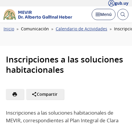
gub.uy
MEVIR
Abrir
Desplegar
Menú
Dr. Alberto Gallinal Heber
busc
Ruta
Inicio
Comunicación
Calendario de Actividades
Inscripc
de
navegación
Inscripciones a las soluciones
habitacionales
Compartir
Inscripciones a las soluciones habitacionales de
MEVIR, correspondientes al Plan Integral de Clara