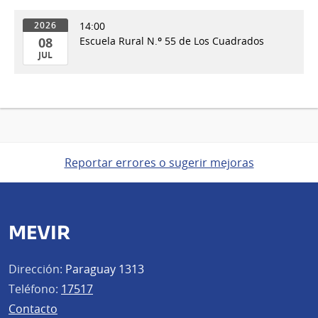
14:00
2026
08
Escuela Rural N.º 55 de Los Cuadrados
JUL
08
de
Jul
del
2026
Reportar errores o sugerir mejoras
MEVIR
Dirección:
Paraguay 1313
Teléfono:
17517
Contacto