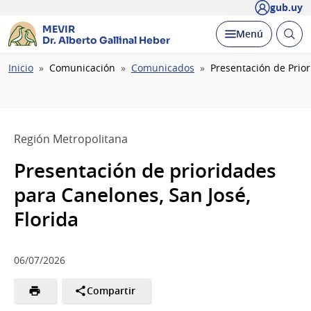
gub.uy
MEVIR
Abrir
Desplegar
Menú
Dr. Alberto Gallinal Heber
busc
Ruta
Inicio
Comunicación
Comunicados
Presentación de Prior
de
navegación
Región Metropolitana
Presentación de prioridades
para Canelones, San José,
Florida
06/07/2026
Compartir