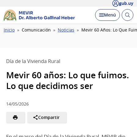
gub.uy
MEVIR
Abrir
Desplegar
Menú
Dr. Alberto Gallinal Heber
busc
Ruta
Inicio
Comunicación
Noticias
Mevir 60 Años: Lo Que Fui
de
navegación
Día de la Vivienda Rural
Mevir 60 años: Lo que fuimos.
Lo que decidimos ser
14/05/2026
Compartir
En el marco del Día de la Vivienda Rural, MEVIR dio