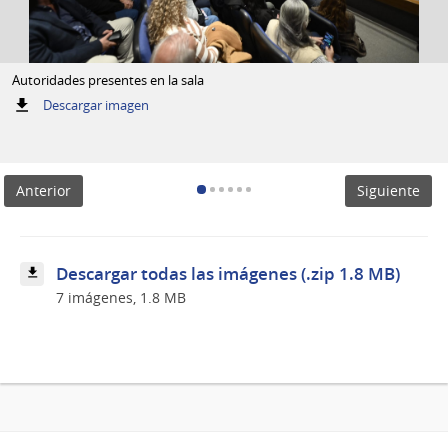
Autoridades presentes en la sala
:
Descargar imagen
Autoridades
presentes
en
la
Anterior
Siguiente
sala
Descargar todas las imágenes (.zip 1.8 MB)
7 imágenes, 1.8 MB