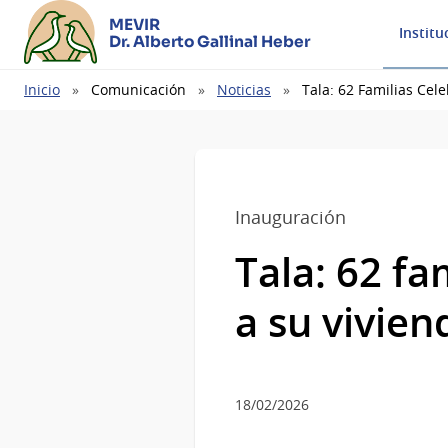
MEVIR
Institu
Dr. Alberto Gallinal Heber
Ruta
Inicio
Comunicación
Noticias
Tala: 62 Familias Cel
de
navegación
Inauguración
Tala: 62 fa
a su vivien
18/02/2026