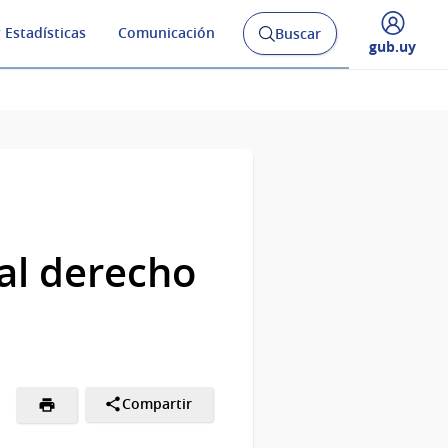
 Estadísticas
Comunicación
Buscar
Abrir
Desplegar
gub.uy
buscador
menú
y
de
 al derecho
Compartir