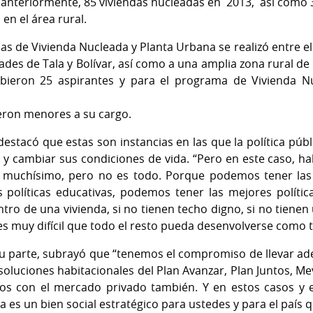
 anteriormente, 85 viviendas nucleadas en 2013, así como 3
en el área rural.
as de Vivienda Nucleada y Planta Urbana se realizó entre el 
ades de Tala y Bolívar, así como a una amplia zona rural de
ibieron 25 aspirantes y para el programa de Vivienda Nu
bieron menores a su cargo.
destacó que estas son instancias en las que la política públ
, y cambiar sus condiciones de vida. “Pero en este caso, h
 muchísimo, pero no es todo. Porque podemos tener las 
políticas educativas, podemos tener las mejores política
ro de una vivienda, si no tienen techo digno, si no tienen u
es muy difícil que todo el resto pueda desenvolverse como
su parte, subrayó que “tenemos el compromiso de llevar ad
soluciones habitacionales del Plan Avanzar, Plan Juntos, 
ctos con el mercado privado también. Y en estos casos y
a es un bien social estratégico para ustedes y para el país 