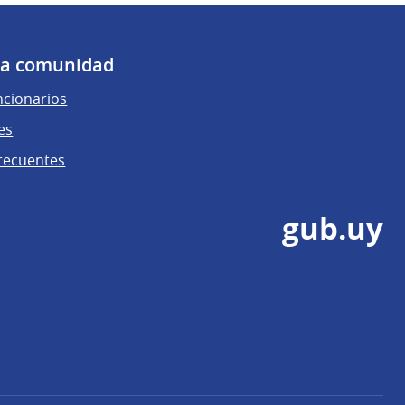
 la comunidad
ncionarios
es
recuentes
gub.uy