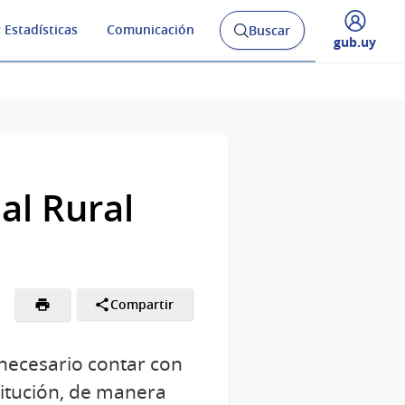
 Estadísticas
Comunicación
Buscar
Abrir
Desplegar
gub.uy
buscador
menú
y
de
al Rural
Compartir
e necesario contar con
titución, de manera