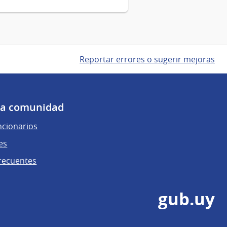
Reportar errores o sugerir mejoras
 la comunidad
ncionarios
es
recuentes
gub.uy