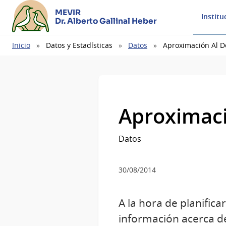
MEVIR
Institu
Dr. Alberto Gallinal Heber
Ruta
Inicio
Datos y Estadísticas
Datos
Aproximación Al Dé
de
navegación
Aproximació
Datos
30/08/2014
A la hora de planifica
información acerca de