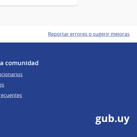
Reportar errores o sugerir mejoras
 la comunidad
ncionarios
es
recuentes
gub.uy