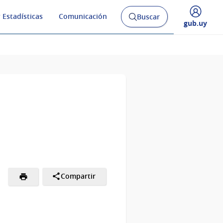
 Estadísticas
Comunicación
Buscar
Abrir
Desplegar
gub.uy
buscador
menú
y
de
Compartir